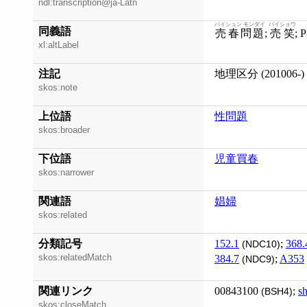
ndl:transcription@ja-Latn
バイシュン モンダイ
バイショウ
同義語
売春問題
;
売笑
;
xl:altLabel
注記
地理区分 (201006-)
skos:note
上位語
性問題
skos:broader
下位語
児童買春
skos:narrower
関連語
娼婦
skos:related
分類記号
152.1
;
368.
(NDC10)
skos:relatedMatch
384.7
;
A353
(NDC9)
関連リンク
00843100
;
s
(BSH4)
skos:closeMatch