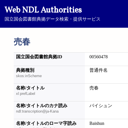
Web NDL Authorities
国立国会図書館典拠データ検索・提供サービス
売春
国立国会図書館典拠ID
00560478
典拠種別
普通件名
skos:inScheme
名称/タイトル
売春
xl:prefLabel
名称/タイトルのカナ読み
バイシュン
ndl:transcription@ja-Kana
名称/タイトルのローマ字読み
Baishun