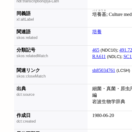
ndl:transcription@ja-Latn
バイヨウキ
同義語
培養基
; Culture me
xl:altLabel
関連語
培養
skos:related
分類記号
465
;
491.7
(NDC10)
skos:relatedMatch
RA611
;
SC1
(NDLC)
関連リンク
sh85034761
(LCSH)
skos:closeMatch
出典
細菌・真菌・原虫用
dct:source
編
岩波生物学辞典
作成日
1980-06-20
dct:created