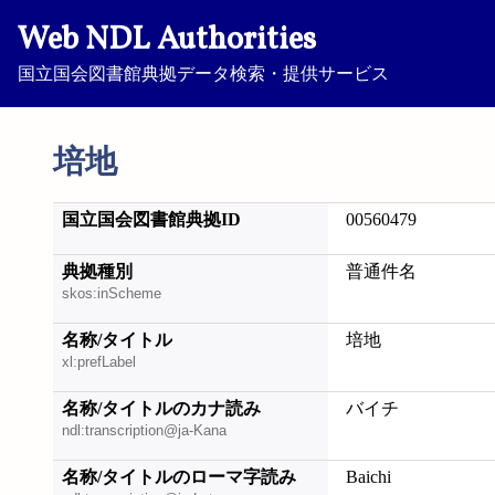
Web NDL Authorities
国立国会図書館典拠データ検索・提供サービス
培地
国立国会図書館典拠ID
00560479
典拠種別
普通件名
skos:inScheme
名称/タイトル
培地
xl:prefLabel
名称/タイトルのカナ読み
バイチ
ndl:transcription@ja-Kana
名称/タイトルのローマ字読み
Baichi