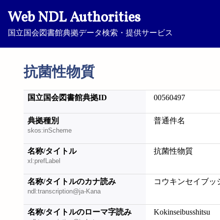
Web NDL Authorities
国立国会図書館典拠データ検索・提供サービス
抗菌性物質
国立国会図書館典拠ID
00560497
典拠種別
普通件名
skos:inScheme
名称/タイトル
抗菌性物質
xl:prefLabel
名称/タイトルのカナ読み
コウキンセイブッ
ndl:transcription@ja-Kana
名称/タイトルのローマ字読み
Kokinseibusshitsu