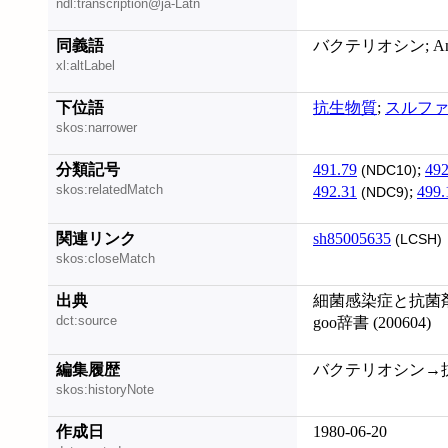
ndl:transcription@ja-Latn
同義語
バクテリオシン; Antiba
xl:altLabel
下位語
抗生物質
;
スルフ
skos:narrower
分類記号
491.79
;
492
(NDC10)
skos:relatedMatch
492.31
;
499.
(NDC9)
関連リンク
sh85005635
(LCSH)
skos:closeMatch
出典
細菌感染症と抗菌剤 
dct:source
goo辞書 (200604)
編集履歴
バクテリオシン→抗菌性
skos:historyNote
作成日
1980-06-20