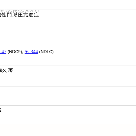
ツセイモンミャクアツコウシンショウ
発性門脈圧亢進症
.47
;
SC344
(NDC9)
(NDLC)
野幸久 著
2