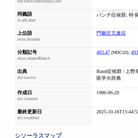
ndl:transcription@ja-Latn
バンチショウコウグン
トクハ
同義語
バンチ症候群
;
特
xl:altLabel
上位語
門脈圧亢進症
skos:broader
分類記号
493.47
;
493
(NDC10)
skos:relatedMatch
出典
Banti症候群 / 上
dct:source
医学大辞典
作成日
1980-06-20
dct:created
最終更新日
2025-10-16T15:44:5
dct:modified
シソーラスマップ