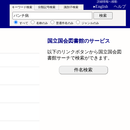
詳細情報へ移動
▸
English
ヘルプ
キーワード検索
分類記号検索
識別子検索
キーワード検索
検索
すべて
名称のみ
普通件名のみ
ジャンルのみ
国立国会図書館のサービス
以下のリンクボタンから国立国会図
書館サーチで検索ができます。
件名検索