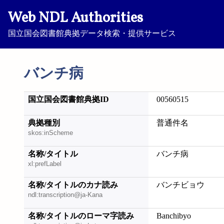
Web NDL Authorities
国立国会図書館典拠データ検索・提供サービス
バンチ病
国立国会図書館典拠ID
00560515
典拠種別
普通件名
skos:inScheme
名称/タイトル
バンチ病
xl:prefLabel
名称/タイトルのカナ読み
バンチビョウ
ndl:transcription@ja-Kana
名称/タイトルのローマ字読み
Banchibyo