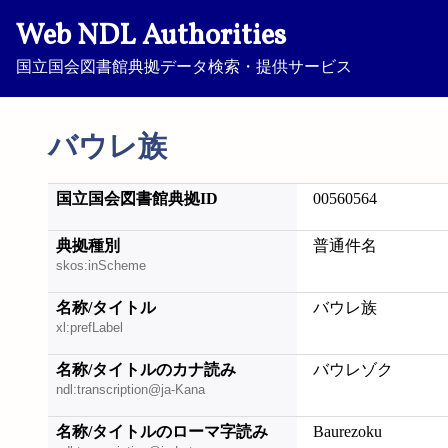
Web NDL Authorities
国立国会図書館典拠データ検索・提供サービス
バウレ族
国立国会図書館典拠ID
00560564
典拠種別
普通件名
skos:inScheme
名称/タイトル
バウレ族
xl:prefLabel
名称/タイトルのカナ読み
バウレゾク
ndl:transcription@ja-Kana
名称/タイトルのローマ字読み
Baurezoku