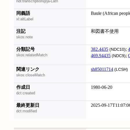
ndl:transcription@ja-Latn
同義語
Baule (African peopl
xl:altLabel
注記
和図書不使用
skos:note
分類記号
382.4435
;
(NDC10)
skos:relatedMatch
469.94435
;
(NDC9)
関連リンク
sh85011714
(LCSH)
skos:closeMatch
作成日
1980-06-20
dct:created
最終更新日
2025-09-17T11:07:0
dct:modified