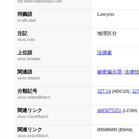
ndl:transcription@ja-Latn
同義語
Lawyers
xl:altLabel
注記
地理区分
skos:note
上位語
法律家
skos:broader
関連語
秘密漏示罪
;
法律
skos:related
分類記号
327.14
;
327
(NDC10)
skos:relatedMatch
関連リンク
sh85075351
(LCSH)
skos:closeMatch
関連リンク
00948600
(BSH4)
skos:exactMatch