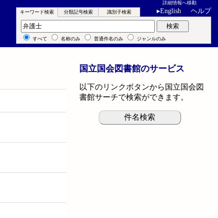
詳細情報へ移動
▸
English
ヘルプ
キーワード検索
分類記号検索
識別子検索
キーワード検索
検索
すべて
名称のみ
普通件名のみ
ジャンルのみ
国立国会図書館のサービス
以下のリンクボタンから国立国会図
書館サーチで検索ができます。
件名検索