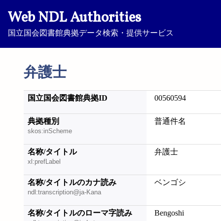
Web NDL Authorities
国立国会図書館典拠データ検索・提供サービス
弁護士
国立国会図書館典拠ID
00560594
典拠種別
普通件名
skos:inScheme
名称/タイトル
弁護士
xl:prefLabel
名称/タイトルのカナ読み
ベンゴシ
ndl:transcription@ja-Kana
名称/タイトルのローマ字読み
Bengoshi