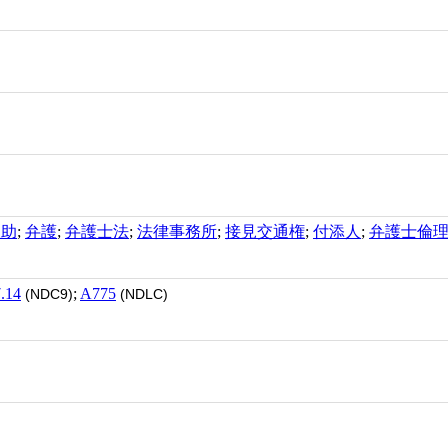
扶助
;
弁護
;
弁護士法
;
法律事務所
;
接見交通権
;
付添人
;
弁護士倫
.14
;
A775
(NDC9)
(NDLC)