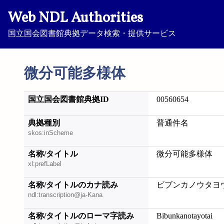
Web NDL Authorities
国立国会図書館典拠データ検索・提供サービス
微分可能多様体
国立国会図書館典拠ID
00560654
典拠種別
普通件名
skos:inScheme
名称/タイトル
微分可能多様体
xl:prefLabel
名称/タイトルのカナ読み
ビブンカノウタヨ
ndl:transcription@ja-Kana
名称/タイトルのローマ字読み
Bibunkanotayotai