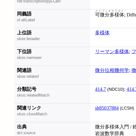
ndl:transcription@ja-Latn
カビブンタヨウタイ
同義語
可微分多様体
; Dif
xl:altLabel
上位語
多様体
skos:broader
下位語
リーマン多様体
;
skos:narrower
関連語
微分位相幾何学
;
skos:related
分類記号
414.7
;
414.
(NDC10)
skos:relatedMatch
関連リンク
sh85037884
(LCSH)
skos:closeMatch
出典
微分多様体入門 / 
dct:source
岩波数学辞典