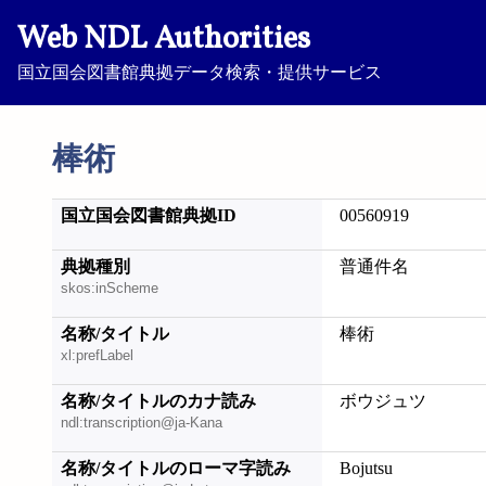
Web NDL Authorities
国立国会図書館典拠データ検索・提供サービス
棒術
国立国会図書館典拠ID
00560919
典拠種別
普通件名
skos:inScheme
名称/タイトル
棒術
xl:prefLabel
名称/タイトルのカナ読み
ボウジュツ
ndl:transcription@ja-Kana
名称/タイトルのローマ字読み
Bojutsu