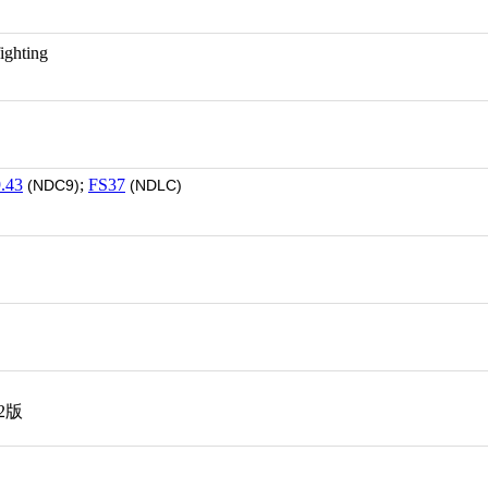
 fighting
.43
;
FS37
(NDC9)
(NDLC)
2版