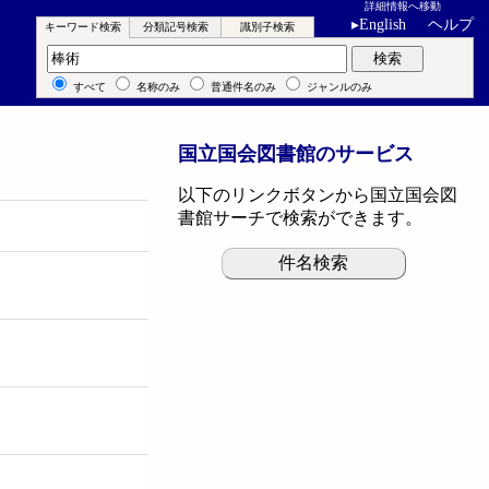
詳細情報へ移動
▸
English
ヘルプ
キーワード検索
分類記号検索
識別子検索
キーワード検索
検索
すべて
名称のみ
普通件名のみ
ジャンルのみ
国立国会図書館のサービス
以下のリンクボタンから国立国会図
書館サーチで検索ができます。
件名検索