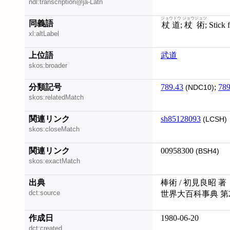
ndl:transcription@ja-Latn
ジョウドウ
ジョウジュツ
同義語
杖道
;
杖術
; Stick
xl:altLabel
上位語
武道
skos:broader
分類記号
789.43
;
789
(NDC10)
skos:relatedMatch
関連リンク
sh85128093
(LCSH)
skos:closeMatch
関連リンク
00958300
(BSH4)
skos:exactMatch
出典
棒術 / 初見良昭 著
dct:source
世界大百科事典 第
作成日
1980-06-20
dct:created