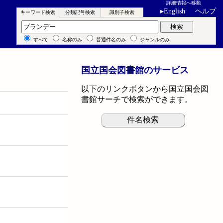
詳細情報へ移動
▸
English
ヘルプ
キーワード検索
分類記号検索
識別子検索
キーワード検索
検索
すべて
名称のみ
普通件名のみ
ジャンルのみ
国立国会図書館のサービス
以下のリンクボタンから国立国会図
書館サーチで検索ができます。
件名検索