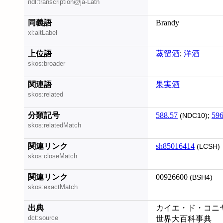
ndl:transcription@ja-Latn
同義語
Brandy
xl:altLabel
上位語
蒸留酒
;
洋酒
skos:broader
関連語
果実酒
skos:related
分類記号
588.57
;
596
(NDC10)
skos:relatedMatch
関連リンク
sh85016414
(LCSH)
skos:closeMatch
関連リンク
00926600
(BSH4)
skos:exactMatch
出典
カイエ・ド・コニヤ
dct:source
世界大百科事典