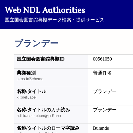
Web NDL Authorities
国立国会図書館典拠データ検索・提供サービス
ブランデー
国立国会図書館典拠ID
00561059
典拠種別
普通件名
skos:inScheme
名称/タイトル
ブランデー
xl:prefLabel
名称/タイトルのカナ読み
ブランデー
ndl:transcription@ja-Kana
名称/タイトルのローマ字読み
Burande