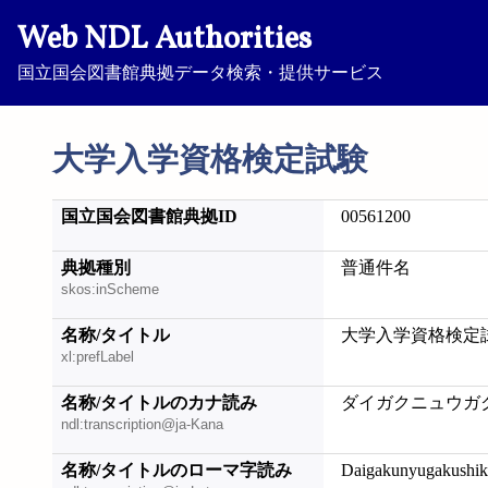
Web NDL Authorities
国立国会図書館典拠データ検索・提供サービス
大学入学資格検定試験
国立国会図書館典拠ID
00561200
典拠種別
普通件名
skos:inScheme
名称/タイトル
大学入学資格検定
xl:prefLabel
名称/タイトルのカナ読み
ダイガクニュウガ
ndl:transcription@ja-Kana
名称/タイトルのローマ字読み
Daigakunyugakushik