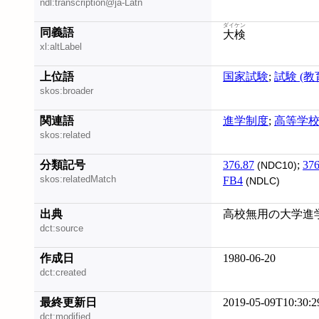
ndl:transcription@ja-Latn
ダイケン
同義語
大検
xl:altLabel
上位語
国家試験
;
試験 (教
skos:broader
関連語
進学制度
;
高等学
skos:related
分類記号
376.87
;
376
(NDC10)
skos:relatedMatch
FB4
(NDLC)
出典
高校無用の大学進学
dct:source
作成日
1980-06-20
dct:created
最終更新日
2019-05-09T10:30:2
dct:modified