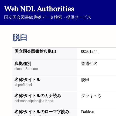
Web NDL Authorities
国立国会図書館典拠データ検索・提供サービス
脱臼
国立国会図書館典拠ID
00561244
典拠種別
普通件名
skos:inScheme
名称/タイトル
脱臼
xl:prefLabel
名称/タイトルのカナ読み
ダッキュウ
ndl:transcription@ja-Kana
名称/タイトルのローマ字読み
Dakkyu