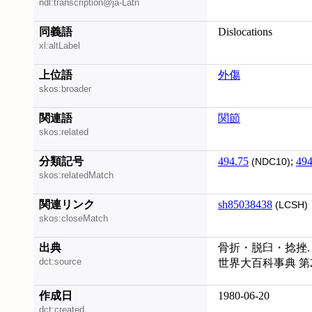
ndl:transcription@ja-Latn
同義語
Dislocations
xl:altLabel
上位語
外傷
skos:broader
関連語
関節
skos:related
分類記号
494.75
;
494
(NDC10)
skos:relatedMatch
関連リンク
sh85038438
(LCSH)
skos:closeMatch
出典
骨折・脱臼・捻挫. [
dct:source
世界大百科事典 第
作成日
1980-06-20
dct:created