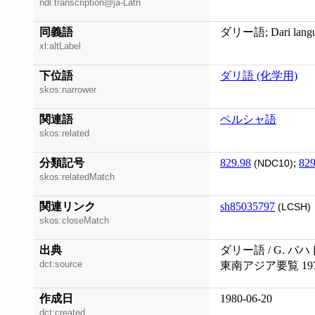
ndl:transcription@ja-Latn
同義語
ダリー語; Dari lang
xl:altLabel
下位語
ダリ語 (化学用)
skos:narrower
関連語
ペルシャ語
skos:related
分類記号
829.98
;
829
(NDC10)
skos:relatedMatch
関連リンク
sh85035797
(LCSH)
skos:closeMatch
出典
ダリー語 / G. 
dct:source
東南アジア要覧 19
作成日
1980-06-20
dct:created