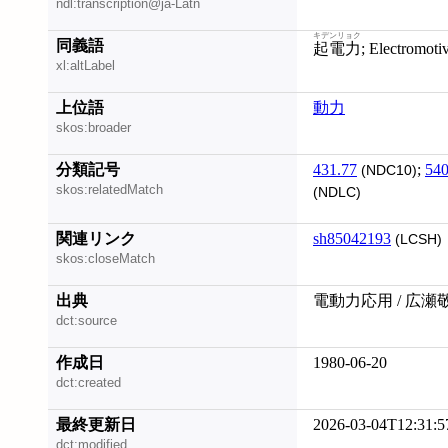
ndl:transcription@ja-Latn
キデンリョク
同義語
起電力
; Electromoti
xl:altLabel
上位語
動力
skos:broader
分類記号
431.77
;
54
(NDC10)
skos:relatedMatch
(NDLC)
関連リンク
sh85042193
(LCSH)
skos:closeMatch
出典
電動力応用 / 広瀬
dct:source
作成日
1980-06-20
dct:created
最終更新日
2026-03-04T12:31:5
dct:modified