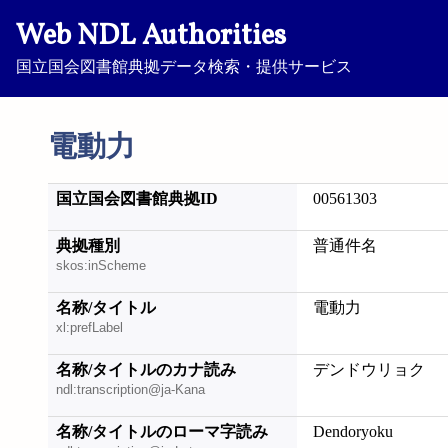
Web NDL Authorities
国立国会図書館典拠データ検索・提供サービス
電動力
国立国会図書館典拠ID
00561303
典拠種別
普通件名
skos:inScheme
名称/タイトル
電動力
xl:prefLabel
名称/タイトルのカナ読み
デンドウリョク
ndl:transcription@ja-Kana
名称/タイトルのローマ字読み
Dendoryoku