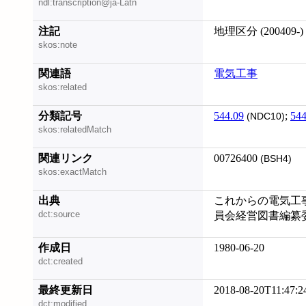
ndl:transcription@ja-Latn
注記
地理区分 (200409-)
skos:note
関連語
電気工事
skos:related
分類記号
544.09
;
54
(NDC10)
skos:relatedMatch
関連リンク
00726400
(BSH4)
skos:exactMatch
出典
これからの電気工事
dct:source
員会経営図書編纂
作成日
1980-06-20
dct:created
最終更新日
2018-08-20T11:47:2
dct:modified