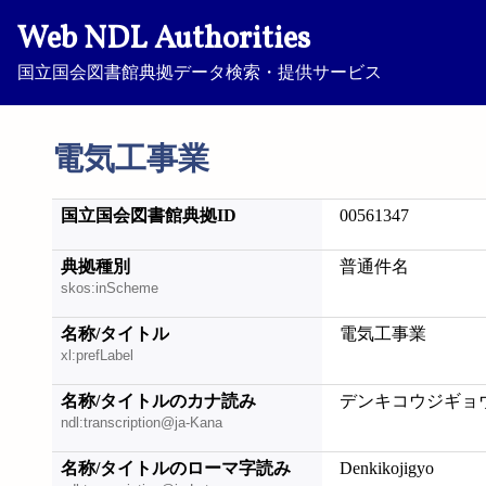
Web NDL Authorities
国立国会図書館典拠データ検索・提供サービス
電気工事業
国立国会図書館典拠ID
00561347
典拠種別
普通件名
skos:inScheme
名称/タイトル
電気工事業
xl:prefLabel
名称/タイトルのカナ読み
デンキコウジギョ
ndl:transcription@ja-Kana
名称/タイトルのローマ字読み
Denkikojigyo