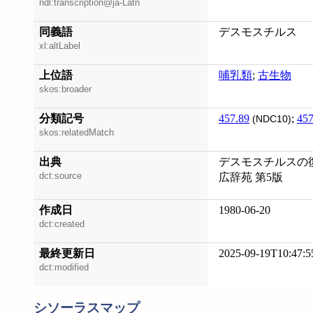
ndl:transcription@ja-Latn
同義語
デスモスチルス
xl:altLabel
上位語
哺乳類
;
古生物
skos:broader
分類記号
457.89
;
457
(NDC10)
skos:relatedMatch
出典
デスモスチルスの復元
dct:source
広辞苑 第5版
作成日
1980-06-20
dct:created
最終更新日
2025-09-19T10:47:5
dct:modified
シソーラスマップ