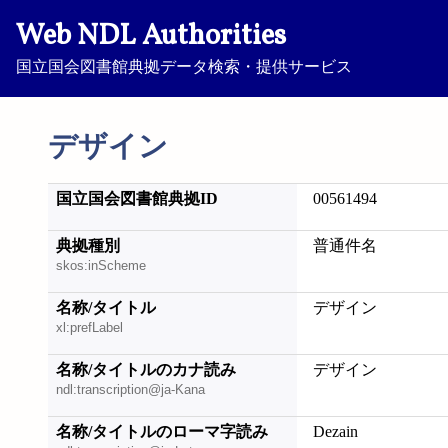
Web NDL Authorities
国立国会図書館典拠データ検索・提供サービス
デザイン
国立国会図書館典拠ID
00561494
典拠種別
普通件名
skos:inScheme
名称/タイトル
デザイン
xl:prefLabel
名称/タイトルのカナ読み
デザイン
ndl:transcription@ja-Kana
名称/タイトルのローマ字読み
Dezain