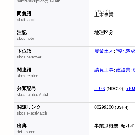
ndl:transcription@ja-Latn
ドボクジギョウ
同義語
土木事業
xl:altLabel
注記
地理区分
skos:note
下位語
農業土木
;
宅地造
skos:narrower
関連語
請負工事
;
建設業
;
skos:related
分類記号
510.9
;
510.
(NDC10)
skos:relatedMatch
関連リンク
00299200
(BSH4)
skos:exactMatch
出典
事業別概要. 昭和4
dct:source