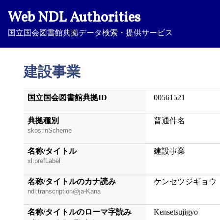
Web NDL Authorities
国立国会図書館典拠データ検索・提供サービス
建設事業
国立国会図書館典拠ID
00561521
典拠種別
普通件名
skos:inScheme
名称/タイトル
建設事業
xl:prefLabel
名称/タイトルのカナ読み
ケンセツジギョウ
ndl:transcription@ja-Kana
名称/タイトルのローマ字読み
Kensetsujigyo