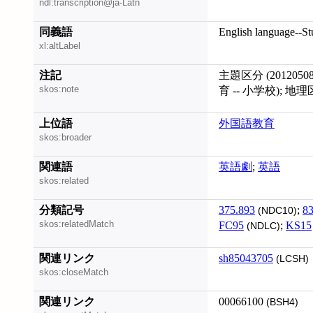
ndl:transcription@ja-Latn
同義語
English language--St
xl:altLabel
注記
主題区分 (20120
skos:note
育 -- 小学校); 地理区分
上位語
外国語教育
skos:broader
関連語
英語劇
;
英語
skos:related
分類記号
375.893
;
83
(NDC10)
skos:relatedMatch
FC95
;
KS15
(NDLC)
関連リンク
sh85043705
(LCSH)
skos:closeMatch
関連リンク
00066100
(BSH4)