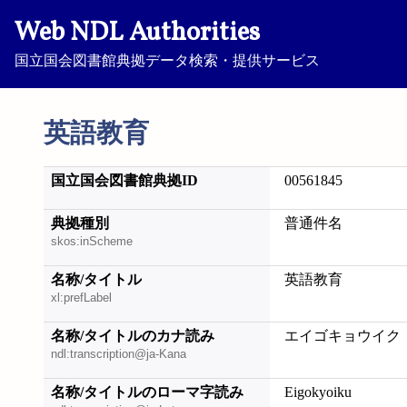
Web NDL Authorities
国立国会図書館典拠データ検索・提供サービス
英語教育
国立国会図書館典拠ID
00561845
典拠種別
普通件名
skos:inScheme
名称/タイトル
英語教育
xl:prefLabel
名称/タイトルのカナ読み
エイゴキョウイク
ndl:transcription@ja-Kana
名称/タイトルのローマ字読み
Eigokyoiku