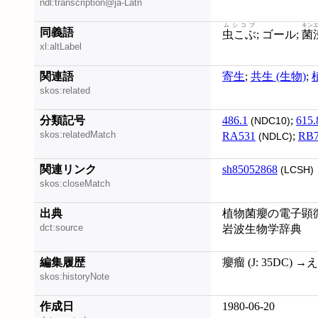
ndl:transcription@ja-Latn
ムシコブ
キン
同義語
虫こぶ
; ゴール;
菌
xl:altLabel
関連語
寄生
;
共生 (生物)
;
skos:related
分類記号
486.1
;
615.
(NDC10)
skos:relatedMatch
RA531
;
RB
(NDLC)
関連リンク
sh85052868
(LCSH)
skos:closeMatch
出典
植物菌癭の電子顕微
dct:source
岩波生物学辞典
編集履歴
癭瘤 (J: 35DC) →え
skos:historyNote
作成日
1980-06-20