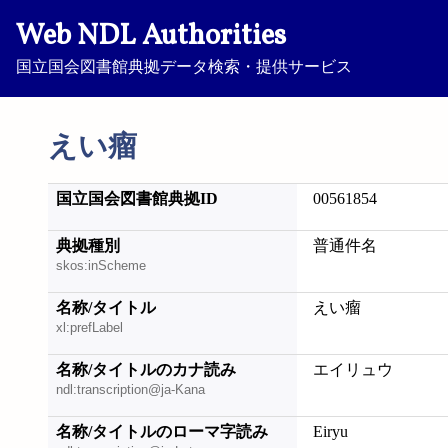
Web NDL Authorities
国立国会図書館典拠データ検索・提供サービス
えい瘤
国立国会図書館典拠ID
00561854
典拠種別
普通件名
skos:inScheme
名称/タイトル
えい瘤
xl:prefLabel
名称/タイトルのカナ読み
エイリュウ
ndl:transcription@ja-Kana
名称/タイトルのローマ字読み
Eiryu