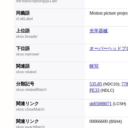
ndl:transcription@ja-Latn
同義語
Motion picture projec
xl:altLabel
上位語
光学器械
skos:broader
下位語
オーバーヘッドプ
skos:narrower
関連語
映写
skos:related
分類記号
535.85
;
778
(NDC10)
skos:relatedMatch
PE33
(NDLC)
関連リンク
sh85088071
(LCSH)
skos:closeMatch
関連リンク
00066600
(BSH4)
skos:exactMatch