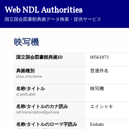
Web NDL Authorities
国立国会図書館典拠データ検索・提供サービス
映写機
国立国会図書館典拠ID
00561873
典拠種別
普通件名
skos:inScheme
名称/タイトル
映写機
xl:prefLabel
名称/タイトルのカナ読み
エイシャキ
ndl:transcription@ja-Kana
名称/タイトルのローマ字読み
Eishaki