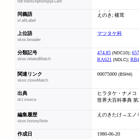
ndl:transcription@ja-Latn
エノキ
同義語
えのき
; 榎茸
xl:altLabel
上位語
マツタケ科
skos:broader
分類記号
474.85
;
657
(NDC10)
skos:relatedMatch
RA621
;
RB4
(NDLC)
関連リンク
00075000
(BSH4)
skos:closeMatch
出典
ヒラタケ・ナメコ・
dct:source
世界大百科事典 第
編集履歴
えのきたけ→エノキタケ
skos:historyNote
作成日
1980-06-20