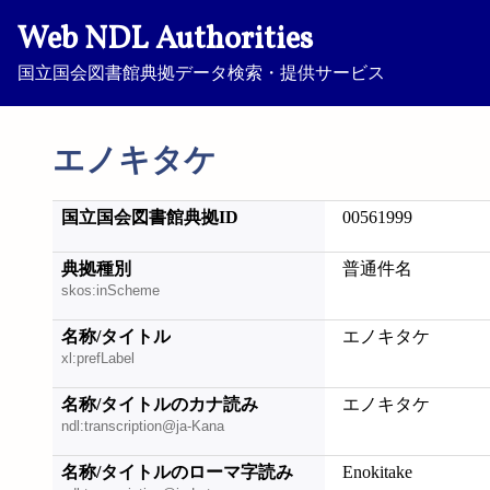
Web NDL Authorities
国立国会図書館典拠データ検索・提供サービス
エノキタケ
国立国会図書館典拠ID
00561999
典拠種別
普通件名
skos:inScheme
名称/タイトル
エノキタケ
xl:prefLabel
名称/タイトルのカナ読み
エノキタケ
ndl:transcription@ja-Kana
名称/タイトルのローマ字読み
Enokitake