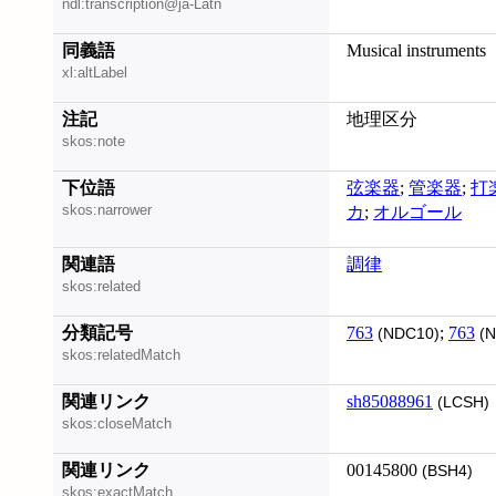
ndl:transcription@ja-Latn
同義語
Musical instruments
xl:altLabel
注記
地理区分
skos:note
下位語
弦楽器
;
管楽器
;
打
skos:narrower
カ
;
オルゴール
関連語
調律
skos:related
分類記号
763
;
763
(NDC10)
(N
skos:relatedMatch
関連リンク
sh85088961
(LCSH)
skos:closeMatch
関連リンク
00145800
(BSH4)
skos:exactMatch