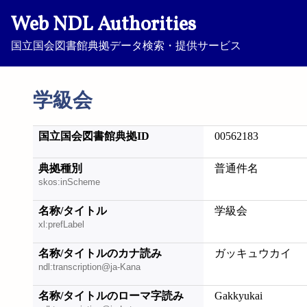
Web NDL Authorities
国立国会図書館典拠データ検索・提供サービス
学級会
国立国会図書館典拠ID
00562183
典拠種別
普通件名
skos:inScheme
名称/タイトル
学級会
xl:prefLabel
名称/タイトルのカナ読み
ガッキュウカイ
ndl:transcription@ja-Kana
名称/タイトルのローマ字読み
Gakkyukai