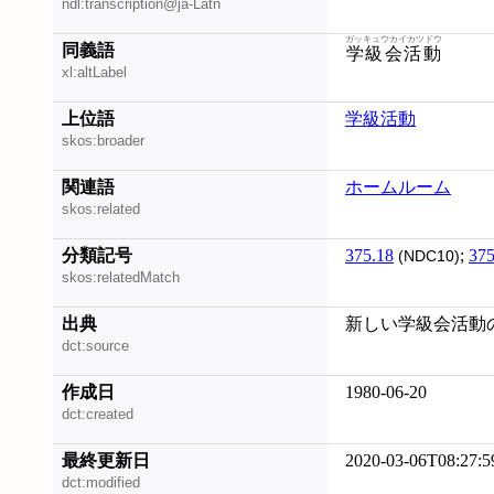
ndl:transcription@ja-Latn
ガッキュウカイカツドウ
同義語
学級会活動
xl:altLabel
上位語
学級活動
skos:broader
関連語
ホームルーム
skos:related
分類記号
375.18
;
375
(NDC10)
skos:relatedMatch
出典
新しい学級会活動の指
dct:source
作成日
1980-06-20
dct:created
最終更新日
2020-03-06T08:27:5
dct:modified