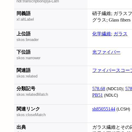
ndl:transcription@ja-Latn
同義語
硝子繊維; ガラス
xl:altLabel
グラス; Glass fibers
上位語
化学繊維
;
ガラス
skos:broader
下位語
光ファイバー
skos:narrower
関連語
ファイバースコー
skos:related
分類記号
578.68
;
578
(NDC10)
skos:relatedMatch
PB51
(NDLC)
関連リンク
sh85055144
(LCSH)
skos:closeMatch
出典
ガラス繊維とその応用