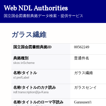
Web NDL Authorities
国立国会図書館典拠データ検索・提供サービス
ガラス繊維
国立国会図書館典拠ID
00562249
典拠種別
普通件名
skos:inScheme
名称/タイトル
ガラス繊維
xl:prefLabel
名称/タイトルのカナ読み
ガラスセンイ
ndl:transcription@ja-Kana
名称/タイトルのローマ字読み
Garasusen'i