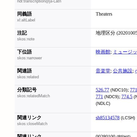
ndl:transcription@ja-Latn
同義語
Theaters
xl:altLabel
注記
地理区分 (20201005
skos:note
下位語
映画館
;
ミュージ
skos:narrower
関連語
音楽堂
;
公共施設
;
skos:related
分類記号
526.77
;
77
(NDC10)
skos:relatedMatch
771
;
774.5
(NDC9)
(
(NDLC)
関連リンク
sh85134578
(LCSH)
skos:closeMatch
関連リンク
00280100
(BSH4)