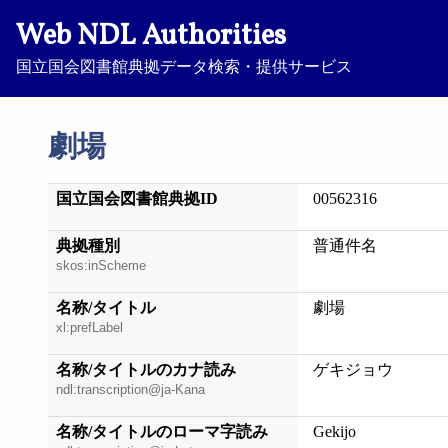
Web NDL Authorities
国立国会図書館典拠データ検索・提供サービス
劇場
国立国会図書館典拠ID
00562316
典拠種別
普通件名
skos:inScheme
名称/タイトル
劇場
xl:prefLabel
名称/タイトルのカナ読み
ゲキジョウ
ndl:transcription@ja-Kana
名称/タイトルのローマ字読み
Gekijo