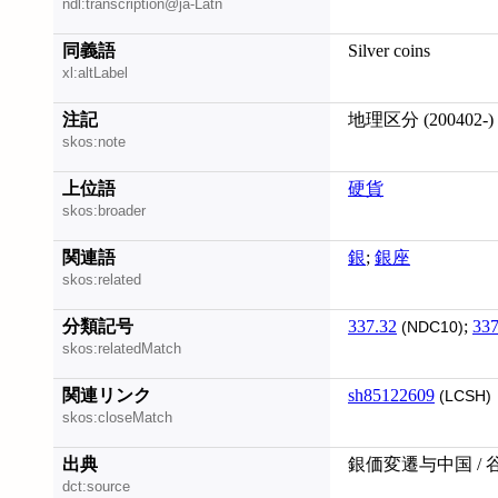
ndl:transcription@ja-Latn
同義語
Silver coins
xl:altLabel
注記
地理区分 (200402-)
skos:note
上位語
硬貨
skos:broader
関連語
銀
;
銀座
skos:related
分類記号
337.32
;
337
(NDC10)
skos:relatedMatch
関連リンク
sh85122609
(LCSH)
skos:closeMatch
出典
銀価変遷与中国 / 
dct:source