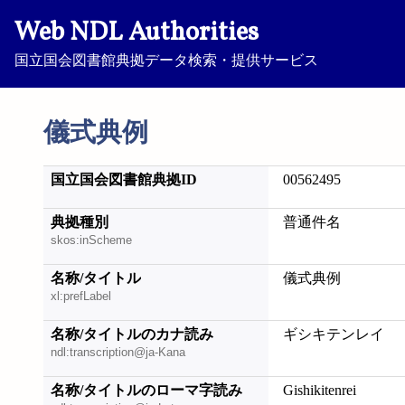
Web NDL Authorities
国立国会図書館典拠データ検索・提供サービス
儀式典例
国立国会図書館典拠ID
00562495
典拠種別
普通件名
skos:inScheme
名称/タイトル
儀式典例
xl:prefLabel
名称/タイトルのカナ読み
ギシキテンレイ
ndl:transcription@ja-Kana
名称/タイトルのローマ字読み
Gishikitenrei