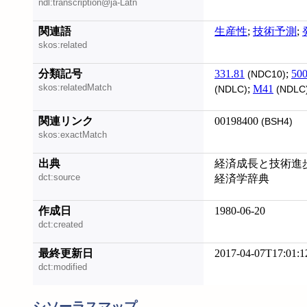
ndl:transcription@ja-Latn
関連語
生産性
;
技術予測
;
skos:related
分類記号
331.81
;
50
(NDC10)
skos:relatedMatch
;
M41
(NDLC)
(NDLC
関連リンク
00198400
(BSH4)
skos:exactMatch
出典
経済成長と技術進歩 
dct:source
経済学辞典
作成日
1980-06-20
dct:created
最終更新日
2017-04-07T17:01:1
dct:modified
シソーラスマップ