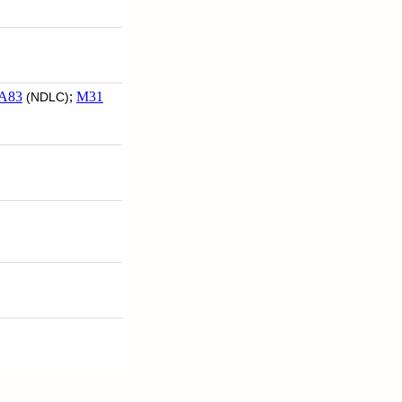
A83
;
M31
(NDLC)