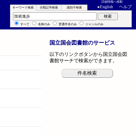
詳細情報へ移動
▸
English
ヘルプ
キーワード検索
分類記号検索
識別子検索
キーワード検索
検索
すべて
名称のみ
普通件名のみ
ジャンルのみ
国立国会図書館のサービス
以下のリンクボタンから国立国会図
書館サーチで検索ができます。
件名検索