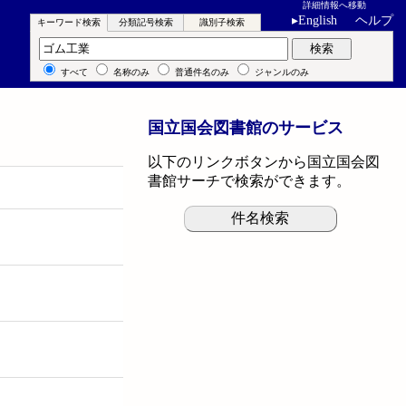
詳細情報へ移動
▸
English
ヘルプ
キーワード検索
分類記号検索
識別子検索
キーワード検索
検索
すべて
名称のみ
普通件名のみ
ジャンルのみ
国立国会図書館のサービス
以下のリンクボタンから国立国会図
書館サーチで検索ができます。
件名検索