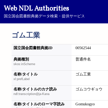
Web NDL Authorities
国立国会図書館典拠データ検索・提供サービス
ゴム工業
国立国会図書館典拠ID
00562544
典拠種別
普通件名
skos:inScheme
名称/タイトル
ゴム工業
xl:prefLabel
名称/タイトルのカナ読み
ゴムコウギョウ
ndl:transcription@ja-Kana
名称/タイトルのローマ字読み
Gomukogyo