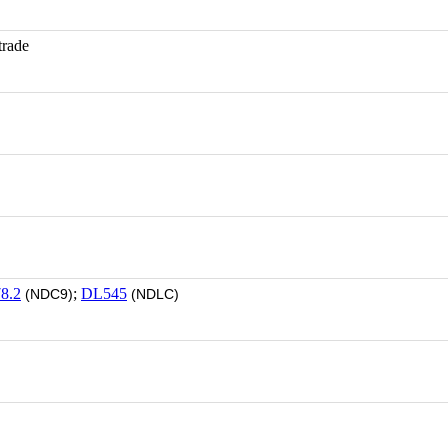
trade
8.2
;
DL545
(NDC9)
(NDLC)