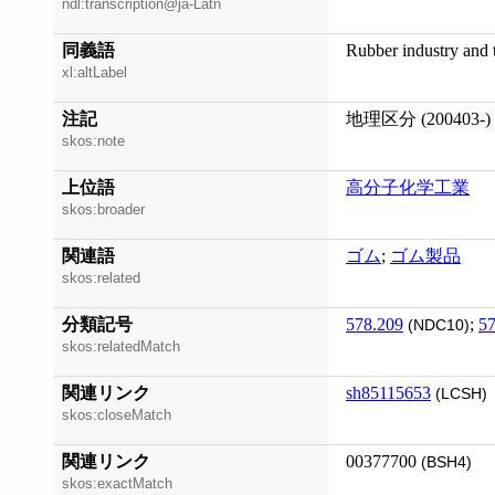
ndl:transcription@ja-Latn
同義語
Rubber industry and 
xl:altLabel
注記
地理区分 (200403-)
skos:note
上位語
高分子化学工業
skos:broader
関連語
ゴム
;
ゴム製品
skos:related
分類記号
578.209
;
57
(NDC10)
skos:relatedMatch
関連リンク
sh85115653
(LCSH)
skos:closeMatch
関連リンク
00377700
(BSH4)
skos:exactMatch