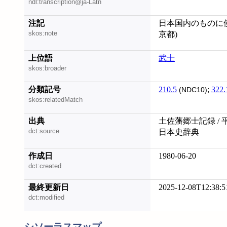
ndl:transcription@ja-Latn
注記
日本国内のものに使用;
skos:note
京都)
上位語
武士
skos:broader
分類記号
210.5
;
322.
(NDC10)
skos:relatedMatch
出典
土佐藩郷士記録 / 
dct:source
日本史辞典
作成日
1980-06-20
dct:created
最終更新日
2025-12-08T12:38:5
dct:modified
シソーラスマップ