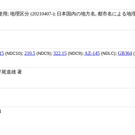
 地理区分 (20210407-); 日本国内の地方名, 都市名による地理区分
15
;
210.5
;
322.15
;
AZ-145
;
GB364
(NDC10)
(NDC9)
(NDC9)
(NDLC)
(
平尾道雄 著
1