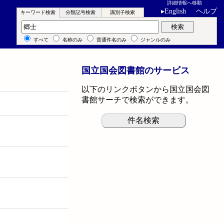
詳細情報へ移動
▸
English
ヘルプ
キーワード検索
分類記号検索
識別子検索
キーワード検索
検索
すべて
名称のみ
普通件名のみ
ジャンルのみ
国立国会図書館のサービス
以下のリンクボタンから国立国会図
書館サーチで検索ができます。
件名検索