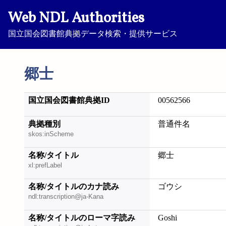
Web NDL Authorities
国立国会図書館典拠データ検索・提供サービス
郷士
国立国会図書館典拠ID
00562566
典拠種別
普通件名
skos:inScheme
名称/タイトル
郷士
xl:prefLabel
名称/タイトルのカナ読み
ゴウシ
ndl:transcription@ja-Kana
名称/タイトルのローマ字読み
Goshi