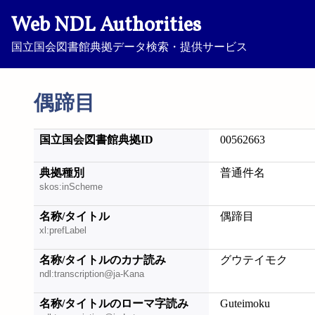
Web NDL Authorities
国立国会図書館典拠データ検索・提供サービス
偶蹄目
国立国会図書館典拠ID
00562663
典拠種別
普通件名
skos:inScheme
名称/タイトル
偶蹄目
xl:prefLabel
名称/タイトルのカナ読み
グウテイモク
ndl:transcription@ja-Kana
名称/タイトルのローマ字読み
Guteimoku