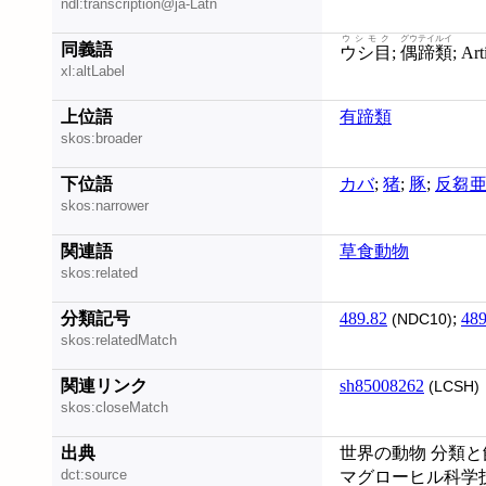
ndl:transcription@ja-Latn
ウシモク
グウテイルイ
同義語
ウシ目
;
偶蹄類
; Ar
xl:altLabel
上位語
有蹄類
skos:broader
下位語
カバ
;
猪
;
豚
;
反芻
skos:narrower
関連語
草食動物
skos:related
分類記号
489.82
;
489
(NDC10)
skos:relatedMatch
関連リンク
sh85008262
(LCSH)
skos:closeMatch
出典
世界の動物 分類と飼
dct:source
マグローヒル科学