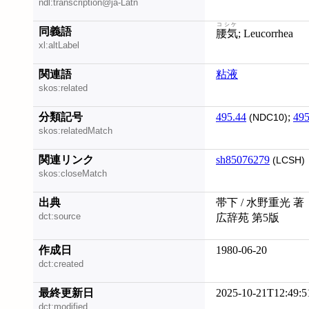
ndl:transcription@ja-Latn
コシケ
同義語
腰気
; Leucorrhea
xl:altLabel
関連語
粘液
skos:related
分類記号
495.44
;
495
(NDC10)
skos:relatedMatch
関連リンク
sh85076279
(LCSH)
skos:closeMatch
出典
帯下 / 水野重光 著
dct:source
広辞苑 第5版
作成日
1980-06-20
dct:created
最終更新日
2025-10-21T12:49:5
dct:modified