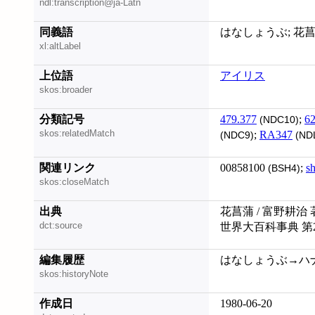
ndl:transcription@ja-Latn
同義語
はなしょうぶ; 花菖蒲; J
xl:altLabel
上位語
アイリス
skos:broader
分類記号
479.377
;
62
(NDC10)
skos:relatedMatch
;
RA347
(NDC9)
(ND
関連リンク
00858100
;
s
(BSH4)
skos:closeMatch
出典
花菖蒲 / 富野耕治 
dct:source
世界大百科事典 第
編集履歴
はなしょうぶ→ハナショ
skos:historyNote
作成日
1980-06-20