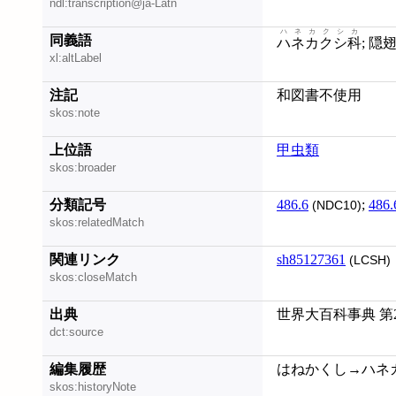
ndl:transcription@ja-Latn
ハネカクシカ
同義語
ハネカクシ科
xl:altLabel
注記
和図書不使用
skos:note
上位語
甲虫類
skos:broader
分類記号
486.6
;
486.
(NDC10)
skos:relatedMatch
関連リンク
sh85127361
(LCSH)
skos:closeMatch
出典
世界大百科事典 第
dct:source
編集履歴
はねかくし→ハネカクシ
skos:historyNote