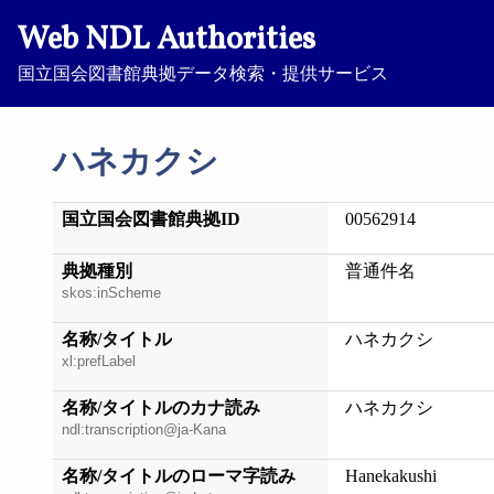
Web NDL Authorities
国立国会図書館典拠データ検索・提供サービス
ハネカクシ
国立国会図書館典拠ID
00562914
典拠種別
普通件名
skos:inScheme
名称/タイトル
ハネカクシ
xl:prefLabel
名称/タイトルのカナ読み
ハネカクシ
ndl:transcription@ja-Kana
名称/タイトルのローマ字読み
Hanekakushi