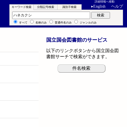
詳細情報へ移動
▸
English
ヘルプ
キーワード検索
分類記号検索
識別子検索
キーワード検索
検索
すべて
名称のみ
普通件名のみ
ジャンルのみ
国立国会図書館のサービス
以下のリンクボタンから国立国会図
書館サーチで検索ができます。
件名検索