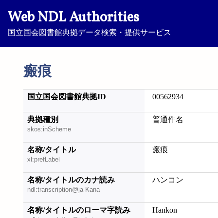
Web NDL Authorities
国立国会図書館典拠データ検索・提供サービス
瘢痕
国立国会図書館典拠ID
00562934
典拠種別
普通件名
skos:inScheme
名称/タイトル
瘢痕
xl:prefLabel
名称/タイトルのカナ読み
ハンコン
ndl:transcription@ja-Kana
名称/タイトルのローマ字読み
Hankon