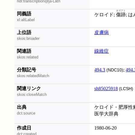
ndl:transcription@ja-Latn
キズアト
同義語
ケロイド;
傷跡
xl:altLabel
上位語
皮膚病
skos:broader
関連語
線維症
skos:related
分類記号
494.3
;
494.
(NDC10)
skos:relatedMatch
関連リンク
sh85025918
(LCSH)
skos:closeMatch
出典
ケロイド・肥厚性瘢
dct:source
医学大辞典
作成日
1980-06-20
dct:created