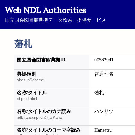
Web NDL Authorities
国立国会図書館典拠データ検索・提供サービス
藩札
国立国会図書館典拠ID
00562941
典拠種別
普通件名
skos:inScheme
名称/タイトル
藩札
xl:prefLabel
名称/タイトルのカナ読み
ハンサツ
ndl:transcription@ja-Kana
名称/タイトルのローマ字読み
Hansatsu