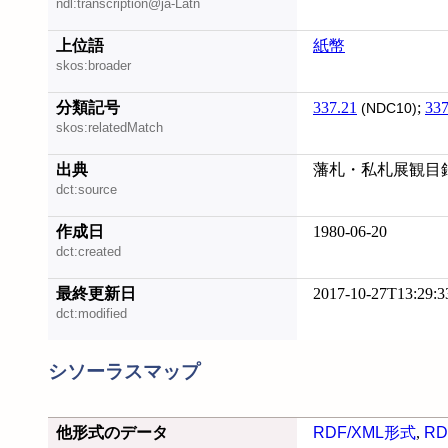
ndl:transcription@ja-Latn
上位語
紙幣
skos:broader
分類記号
337.21
;
337
(NDC10)
skos:relatedMatch
出典
藩札・私札展観目
dct:source
作成日
1980-06-20
dct:created
最終更新日
2017-10-27T13:29:3
dct:modified
シソーラスマップ
他形式のデータ
RDF/XML形式
,
RD