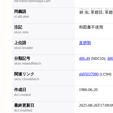
ndl:transcription@ja-Latn
ハサミムシ
カクシモク
カクシ
同義語
鋏虫
;
革翅目
;
革翅
xl:altLabel
注記
和図書不使用
skos:note
上位語
直翅類
skos:broader
分類記号
486.49
;
486
(NDC10)
skos:relatedMatch
関連リンク
sh85037080
(LCSH)
skos:closeMatch
作成日
1980-06-20
dct:created
最終更新日
2025-08-26T17:09:0
dct:modified