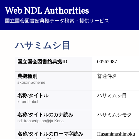
Web NDL Authorities
国立国会図書館典拠データ検索・提供サービス
ハサミムシ目
国立国会図書館典拠ID
00562987
典拠種別
普通件名
skos:inScheme
名称/タイトル
ハサミムシ目
xl:prefLabel
名称/タイトルのカナ読み
ハサミムシモク
ndl:transcription@ja-Kana
名称/タイトルのローマ字読み
Hasamimushimoku