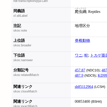
ndl:transcription@ja-Latn
ハチュウコウ
同義語
爬虫綱
; Reptiles
xl:altLabel
注記
地理区分
skos:note
上位語
脊椎動物
skos:broader
下位語
ワニ
;
蛇
;
トカゲ亜
skos:narrower
分類記号
457.87
;
487
(NDC10)
skos:relatedMatch
487.9
;
KD99
(NDC9)
関連リンク
sh85112964
(LCSH)
skos:closeMatch
関連リンク
00853400
(BSH4)
skos:exactMatch