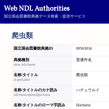
Web NDL Authorities
国立国会図書館典拠データ検索・提供サービス
爬虫類
国立国会図書館典拠ID
00563034
典拠種別
普通件名
skos:inScheme
名称/タイトル
爬虫類
xl:prefLabel
名称/タイトルのカナ読み
ハチュウルイ
ndl:transcription@ja-Kana
名称/タイトルのローマ字読み
Hachurui