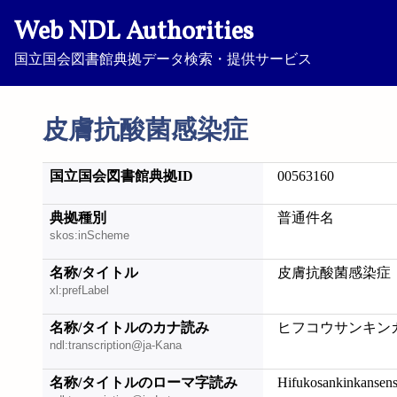
Web NDL Authorities
国立国会図書館典拠データ検索・提供サービス
皮膚抗酸菌感染症
国立国会図書館典拠ID
00563160
典拠種別
普通件名
skos:inScheme
名称/タイトル
皮膚抗酸菌感染症
xl:prefLabel
名称/タイトルのカナ読み
ヒフコウサンキン
ndl:transcription@ja-Kana
名称/タイトルのローマ字読み
Hifukosankinkansen