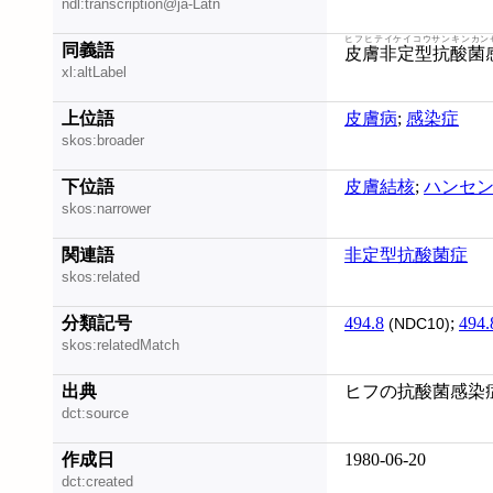
ndl:transcription@ja-Latn
ヒフヒテイケイコウサンキンカン
同義語
皮膚非定型抗酸菌
xl:altLabel
上位語
皮膚病
;
感染症
skos:broader
下位語
皮膚結核
;
ハンセ
skos:narrower
関連語
非定型抗酸菌症
skos:related
分類記号
494.8
;
494.
(NDC10)
skos:relatedMatch
出典
ヒフの抗酸菌感染症 
dct:source
作成日
1980-06-20
dct:created