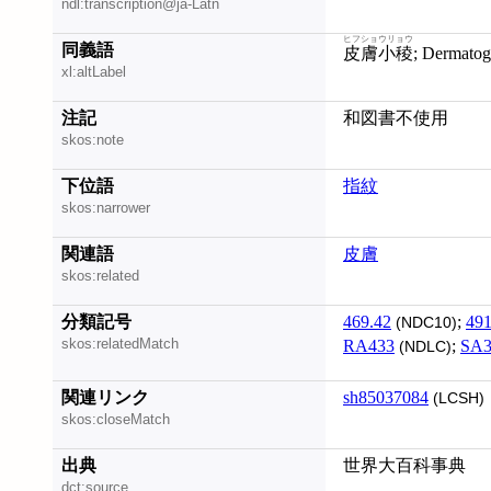
ndl:transcription@ja-Latn
ヒフショウリョウ
同義語
皮膚小稜
; Dermato
xl:altLabel
注記
和図書不使用
skos:note
下位語
指紋
skos:narrower
関連語
皮膚
skos:related
分類記号
469.42
;
491
(NDC10)
skos:relatedMatch
RA433
;
SA3
(NDLC)
関連リンク
sh85037084
(LCSH)
skos:closeMatch
出典
世界大百科事典
dct:source