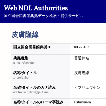
Web NDL Authorities
国立国会図書館典拠データ検索・提供サービス
皮膚隆線
国立国会図書館典拠ID
00563162
典拠種別
普通件名
skos:inScheme
名称/タイトル
皮膚隆線
xl:prefLabel
名称/タイトルのカナ読み
ヒフリュウセン
ndl:transcription@ja-Kana
名称/タイトルのローマ字読み
Hifuryusen