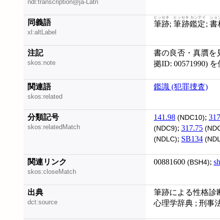
ndl:transcription@ja-Latn
ヒッセキ
ヒッセキ カンテイ
ショ
同義語
筆跡
;
筆跡鑑定
;
書
xl:altLabel
注記
書の良否・真贋を見
skos:note
拠ID: 00571990) 
関連語
鑑識 (犯罪捜査)
skos:related
分類記号
141.98
;
317
(NDC10)
skos:relatedMatch
;
317.75
(NDC9)
(NDC
;
SB134
(NDLC)
(NDL
関連リンク
00881600
;
s
(BSH4)
skos:closeMatch
出典
筆跡による性格診断法
dct:source
心理学辞典 ; 刑事