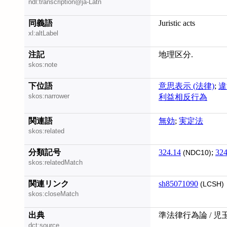
ndl:transcription@ja-Latn
同義語
Juristic acts
xl:altLabel
注記
地理区分.
skos:note
下位語
意思表示 (法律)
;
違
skos:narrower
利益相反行為
関連語
無効
;
実定法
skos:related
分類記号
324.14
;
324
(NDC10)
skos:relatedMatch
関連リンク
sh85071090
(LCSH)
skos:closeMatch
出典
準法律行為論 / 児
dct:source