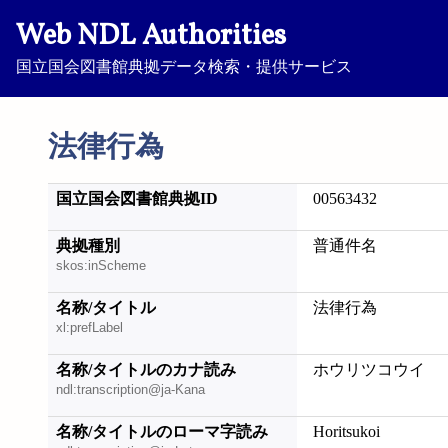
Web NDL Authorities
国立国会図書館典拠データ検索・提供サービス
法律行為
国立国会図書館典拠ID
00563432
典拠種別
普通件名
skos:inScheme
名称/タイトル
法律行為
xl:prefLabel
名称/タイトルのカナ読み
ホウリツコウイ
ndl:transcription@ja-Kana
名称/タイトルのローマ字読み
Horitsukoi