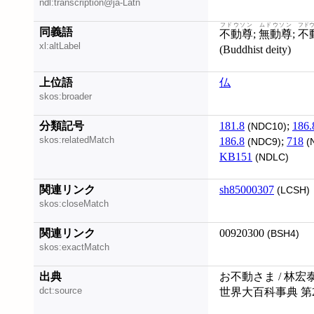
ndl:transcription@ja-Latn
フドウソン
ムドウソン
フド
同義語
不動尊
;
無動尊
;
不
xl:altLabel
(Buddhist deity)
上位語
仏
skos:broader
分類記号
181.8
;
186.
(NDC10)
skos:relatedMatch
186.8
;
718
(NDC9)
(
KB151
(NDLC)
関連リンク
sh85000307
(LCSH)
skos:closeMatch
関連リンク
00920300
(BSH4)
skos:exactMatch
出典
お不動さま / 林宏
dct:source
世界大百科事典 第