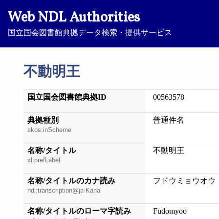
Web NDL Authorities
国立国会図書館典拠データ検索・提供サービス
不動明王
国立国会図書館典拠ID
00563578
典拠種別
普通件名
skos:inScheme
名称/タイトル
不動明王
xl:prefLabel
名称/タイトルのカナ読み
フドウミョウオウ
ndl:transcription@ja-Kana
名称/タイトルのローマ字読み
Fudomyoo