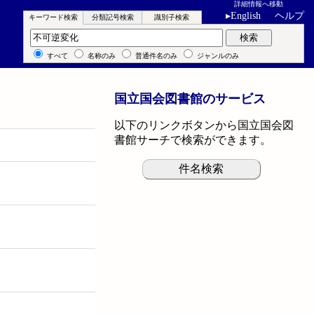
詳細情報へ移動
▸
English
ヘルプ
キーワード検索
分類記号検索
識別子検索
キーワード検索
検索
すべて
名称のみ
普通件名のみ
ジャンルのみ
国立国会図書館のサービス
以下のリンクボタンから国立国会図
書館サーチで検索ができます。
件名検索