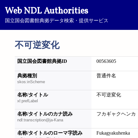
Web NDL Authorities
国立国会図書館典拠データ検索・提供サービス
不可逆変化
国立国会図書館典拠ID
00563605
典拠種別
普通件名
skos:inScheme
名称/タイトル
不可逆変化
xl:prefLabel
名称/タイトルのカナ読み
フカギャクヘンカ
ndl:transcription@ja-Kana
名称/タイトルのローマ字読み
Fukagyakuhenka