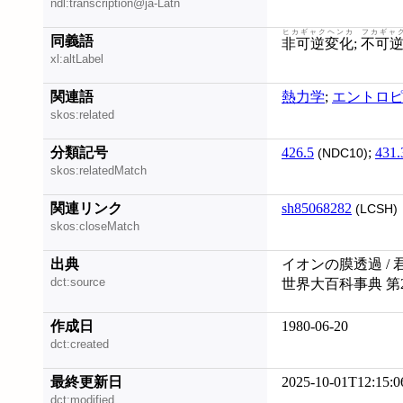
ndl:transcription@ja-Latn
ヒカギャクヘンカ
フカギャ
同義語
非可逆変化
;
不可
xl:altLabel
関連語
熱力学
;
エントロ
skos:related
分類記号
426.5
;
431.
(NDC10)
skos:relatedMatch
関連リンク
sh85068282
(LCSH)
skos:closeMatch
出典
イオンの膜透過 / 
dct:source
世界大百科事典 第
作成日
1980-06-20
dct:created
最終更新日
2025-10-01T12:15:0
dct:modified