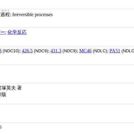
クカテイ
逆過程
; Irreversible processes
ピー
;
化学反応
3
;
426.5
;
431.3
;
MC46
;
PA51
(NDC10)
(NDC9)
(NDC9)
(NDLC)
(NDLC
君塚英夫 著
2版
6