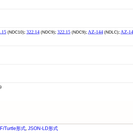
.15
;
322.14
;
322.15
;
AZ-144
;
AZ-1
(NDC10)
(NDC9)
(NDC9)
(NDLC)
9
F/Turtle形式
,
JSON-LD形式