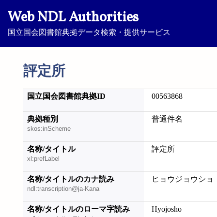
Web NDL Authorities
国立国会図書館典拠データ検索・提供サービス
評定所
国立国会図書館典拠ID
00563868
典拠種別
普通件名
skos:inScheme
名称/タイトル
評定所
xl:prefLabel
名称/タイトルのカナ読み
ヒョウジョウショ
ndl:transcription@ja-Kana
名称/タイトルのローマ字読み
Hyojosho