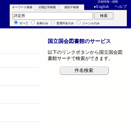
詳細情報へ移動
▸
English
ヘルプ
キーワード検索
分類記号検索
識別子検索
キーワード検索
検索
すべて
名称のみ
普通件名のみ
ジャンルのみ
国立国会図書館のサービス
以下のリンクボタンから国立国会図
書館サーチで検索ができます。
件名検索