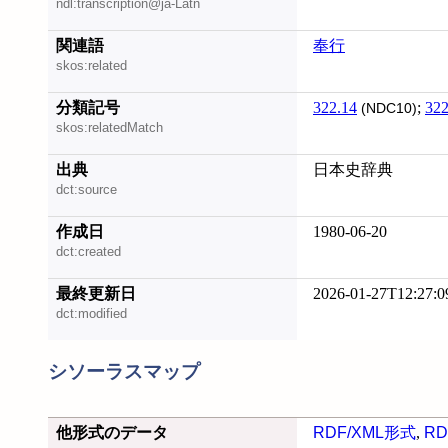
ndl:transcription@ja-Latn
関連語
奉行
skos:related
分類記号
322.14
;
322
(NDC10)
skos:relatedMatch
出典
日本史辞典
dct:source
作成日
1980-06-20
dct:created
最終更新日
2026-01-27T12:27:0
dct:modified
シソーラスマップ
他形式のデータ
RDF/XML形式
,
RD