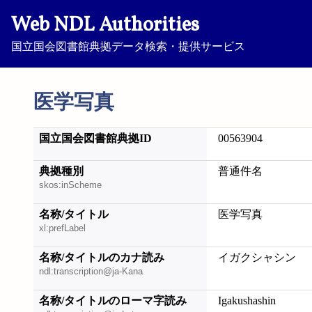
Web NDL Authorities
国立国会図書館典拠データ検索・提供サービス
医学写真
国立国会図書館典拠ID
00563904
典拠種別
普通件名
skos:inScheme
名称/タイトル
医学写真
xl:prefLabel
名称/タイトルのカナ読み
イガクシャシン
ndl:transcription@ja-Kana
名称/タイトルのローマ字読み
Igakushashin