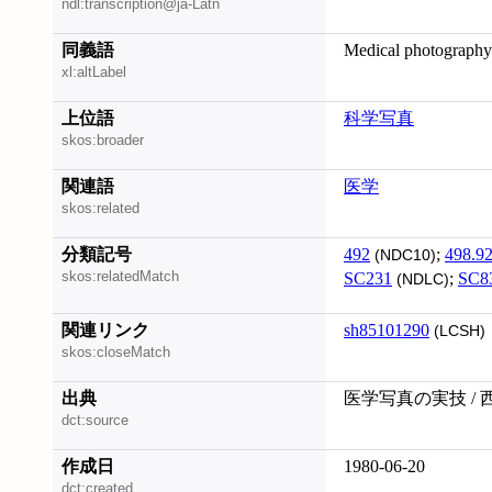
ndl:transcription@ja-Latn
同義語
Medical photography
xl:altLabel
上位語
科学写真
skos:broader
関連語
医学
skos:related
分類記号
492
;
498.9
(NDC10)
skos:relatedMatch
SC231
;
SC8
(NDLC)
関連リンク
sh85101290
(LCSH)
skos:closeMatch
出典
医学写真の実技 / 
dct:source
作成日
1980-06-20
dct:created