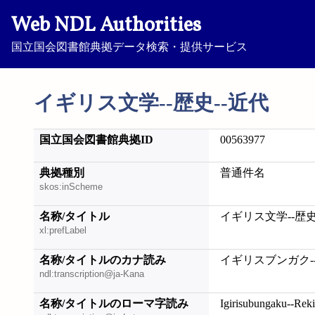
Web NDL Authorities
国立国会図書館典拠データ検索・提供サービス
イギリス文学--歴史--近代
国立国会図書館典拠ID
00563977
典拠種別
普通件名
skos:inScheme
名称/タイトル
イギリス文学--歴史
xl:prefLabel
名称/タイトルのカナ読み
イギリスブンガク-
ndl:transcription@ja-Kana
名称/タイトルのローマ字読み
Igirisubungaku--Reki