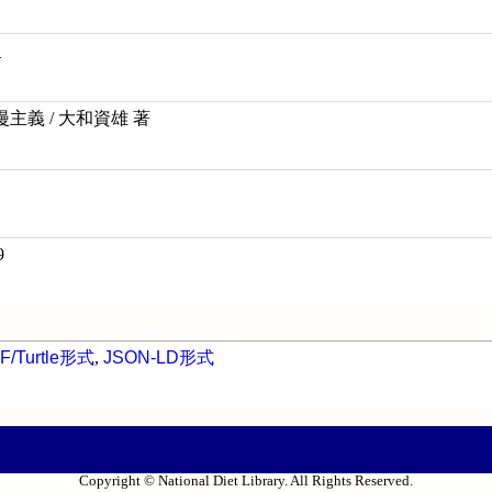
史
主義 / 大和資雄 著
9
F/Turtle形式
,
JSON-LD形式
Copyright © National Diet Library. All Rights Reserved.