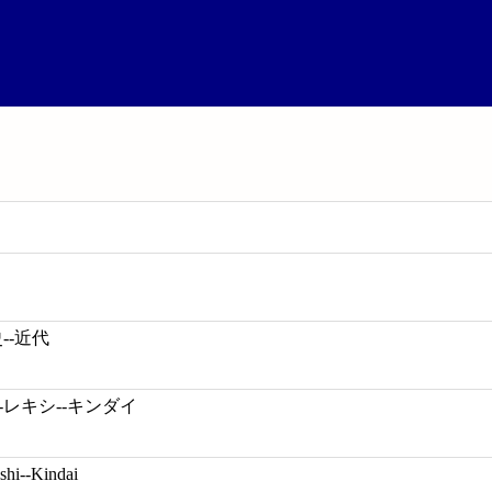
--近代
-レキシ--キンダイ
shi--Kindai