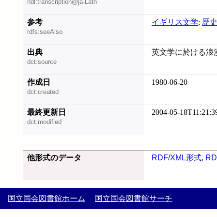
ndl:transcription@ja-Latn
参考
イギリス文学
;
歴
rdfs:seeAlso
出典
英文学に於ける浪漫
dct:source
作成日
1980-06-20
dct:created
最終更新日
2004-05-18T11:21:3
dct:modified
他形式のデータ
RDF/XML形式
,
RD
国立国会図書館ホーム
国立国会図書館サーチ