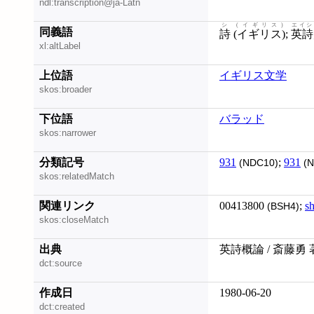
ndl:transcription@ja-Latn
シ (イギリス)
エイシ
同義語
詩 (イギリス)
;
英詩
xl:altLabel
上位語
イギリス文学
skos:broader
下位語
バラッド
skos:narrower
分類記号
931
;
931
(NDC10)
(N
skos:relatedMatch
関連リンク
00413800
;
s
(BSH4)
skos:closeMatch
出典
英詩概論 / 斎藤勇 
dct:source
作成日
1980-06-20
dct:created