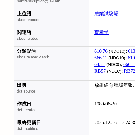
ndl:transcription@ja-Latn
上位語
農業試験場
skos:broader
関連語
育種学
skos:related
分類記号
610.76
;
613
(NDC10)
skos:relatedMatch
666.11
;
610
(NDC10)
643.1
;
666.1
(NDC9)
RB57
;
RB72
(NDLC)
出典
放射線育種場年報. no
dct:source
作成日
1980-06-20
dct:created
最終更新日
2025-12-16T12:24:3
dct:modified