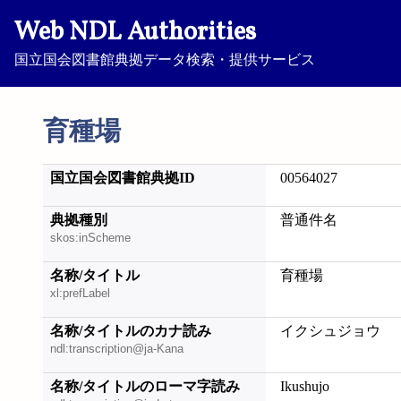
Web NDL Authorities
国立国会図書館典拠データ検索・提供サービス
育種場
国立国会図書館典拠ID
00564027
典拠種別
普通件名
skos:inScheme
名称/タイトル
育種場
xl:prefLabel
名称/タイトルのカナ読み
イクシュジョウ
ndl:transcription@ja-Kana
名称/タイトルのローマ字読み
Ikushujo