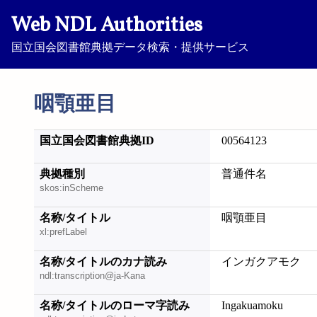
Web NDL Authorities
国立国会図書館典拠データ検索・提供サービス
咽顎亜目
国立国会図書館典拠ID
00564123
典拠種別
普通件名
skos:inScheme
名称/タイトル
咽顎亜目
xl:prefLabel
名称/タイトルのカナ読み
インガクアモク
ndl:transcription@ja-Kana
名称/タイトルのローマ字読み
Ingakuamoku