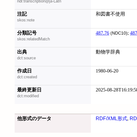
ndl:transcription@ja-Latn
注記
和図書不使用
skos:note
分類記号
487.76
;
487
(NDC10)
skos:relatedMatch
出典
動物学辞典
dct:source
作成日
1980-06-20
dct:created
最終更新日
2025-08-28T16:19:5
dct:modified
他形式のデータ
RDF/XML形式
,
RD